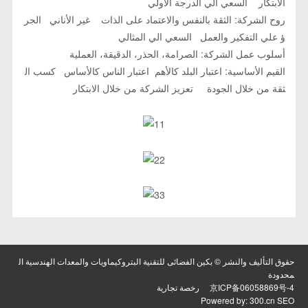
الابتكار السعي الي الدرجة الأولي
روح الشركة: الثقة بالنفس والاعتماد على الذات غير الأناني الجر
ؤ علي التفكير والعمل السعي الي المثالي
أسلوب عمل الشركة: الصرامة، الحذر، الدقيقة، العملية
القيم الأساسية: اعتبار البلد كالأهم اعتبار الناس كالأساس كسب ال
ثقة من خلال الجودة تعزيز الشركة من خلال الابتكار
حقوق التأليف والنشر © بكين الفضائى للتقنية البتروكيماويات والمعدات الهندسية ال
محدودة
京ICP备06058869号-4
رخصة تجارية
Powered by:
300.cn
SEO